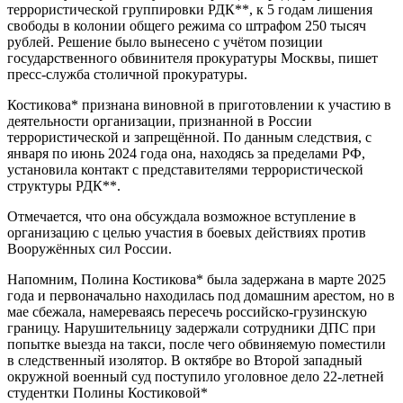
террористической группировки РДК**, к 5 годам лишения
свободы в колонии общего режима со штрафом 250 тысяч
рублей. Решение было вынесено с учётом позиции
государственного обвинителя прокуратуры Москвы, пишет
пресс-служба столичной прокуратуры.
Костикова* признана виновной в приготовлении к участию в
деятельности организации, признанной в России
террористической и запрещённой. По данным следствия, с
января по июнь 2024 года она, находясь за пределами РФ,
установила контакт с представителями террористической
структуры РДК**.
Отмечается, что она обсуждала возможное вступление в
организацию с целью участия в боевых действиях против
Вооружённых сил России.
Напомним, Полина Костикова* была задержана в марте 2025
года и первоначально находилась под домашним арестом, но в
мае сбежала, намереваясь пересечь российско-грузинскую
границу. Нарушительницу задержали сотрудники ДПС при
попытке выезда на такси, после чего обвиняемую поместили
в следственный изолятор. В октябре во Второй западный
окружной военный суд поступило уголовное дело 22-летней
студентки Полины Костиковой*