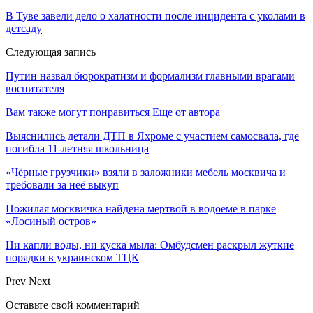
В Туве завели дело о халатности после инцидента с уколами в
детсаду
Следующая запись
Путин назвал бюрократизм и формализм главными врагами
воспитателя
Вам также могут понравиться
Еще от автора
Выяснились детали ДТП в Яхроме с участием самосвала, где
погибла 11-летняя школьница
«Чёрные грузчики» взяли в заложники мебель москвича и
требовали за неё выкуп
Пожилая москвичка найдена мертвой в водоеме в парке
«Лосиный остров»
Ни капли воды, ни куска мыла: Омбудсмен раскрыл жуткие
порядки в украинском ТЦК
Prev
Next
Оставьте свой комментарий