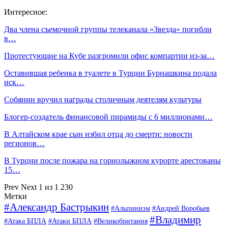
Интересное:
Два члена съемочной группы телеканала «Звезда» погибли
в…
Протестующие на Кубе разгромили офис компартии из-за…
Оставившая ребенка в туалете в Турции Бурнашкина подала
иск…
Собянин вручил награды столичным деятелям культуры
Блогер-создатель финансовой пирамиды с 6 миллионами…
В Алтайском крае сын избил отца до смерти: новости
регионов…
В Турции после пожара на горнолыжном курорте арестованы
15…
Prev
Next
1 из 1 230
Метки
#Александр Бастрыкин
#Альпинизм
#Андрей Воробьев
#Владимир
#Атака БПЛА
#Атаки БПЛА
#Великобритания