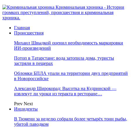
Криминальная хроника - Истории
громких преступлений, происшествия и криминальная
хроника.
Главная
Происшествия
Михаил Швыдкой оценил необходимость маркировки
ИИ-произведений
Потоп в Татарстане: вода затопила дома, туристы
застряли в пещерах
Обломки БПЛА упали на территории двух предприятий
в Новороссийске
Александр Широкорад: Высотка на Кудринской —
извлекут ли уроки из теракта в ресторане…
Prev
Next
Инциденты
В Тюмени за неделю собрали более четырёх тонн рыбы,
убитой паводком